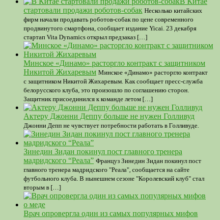
В Китае
стартовали продажи роботов-собак
Несколько китайских
фирм начали продавать роботов-собак по цене современного
продвинутого смартфона, сообщает издание Yicai. 23 декабря
стартап Vita Dynamics открыл предзаказ […]
Минское «Динамо» расторгло контракт с защитником
Никитой Жихаревым
Минское «Динамо» расторгло контракт
с защитником Никитой Жихаревым. Как сообщает пресс-служба
белорусского клуба, это произошло по соглашению сторон.
Защитник присоединился к команде летом […]
Актеру Джонни Деппу больше не нужен Голливуд
Джонни Депп не чувствует потребности работать в Голливуде.
Зинедин Зидан покинул пост главного тренера
мадридского “Реала”
Француз Зинедин Зидан покинул пост
главного тренера мадридского "Реала", сообщается на сайте
футбольного клуба. В нынешнем сезоне "Королевский клуб" стал
вторым в […]
Врач опровергла один из самых популярных мифов