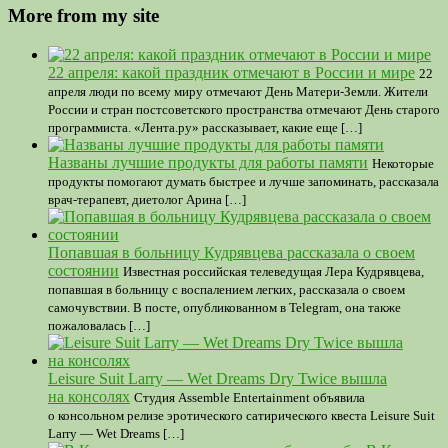
More from my site
22 апреля: какой праздник отмечают в России и мире
22
апреля люди по всему миру отмечают День Матери-Земли. Жители
России и стран постсоветского пространства отмечают День старого
программиста. «Лента.ру» рассказывает, какие еще […]
Названы лучшие продукты для работы памяти
Некоторые
продукты помогают думать быстрее и лучше запоминать, рассказала
врач-терапевт, диетолог Арина […]
Попавшая в больницу Кудрявцева рассказала о своем
состоянии
Известная российская телеведущая Лера Кудрявцева,
попавшая в больницу с воспалением легких, рассказала о своем
самочувствии. В посте, опубликованном в Telegram, она также
пожаловалась […]
Leisure Suit Larry — Wet Dreams Dry Twice вышла
на консолях
Студия Assemble Entertainment объявила
о консольном релизе эротического сатирического квеста Leisure Suit
Larry — Wet Dreams […]