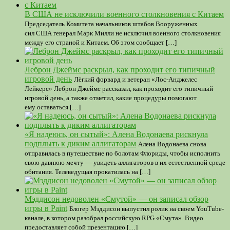
В США не исключили военного столкновения с Китаем
Председатель Комитета начальников штабов Вооруженных
сил США генерал Марк Милли не исключил военного столкновения
между его страной и Китаем. Об этом сообщает […]
Леброн Джеймс раскрыл, как проходит его типичный
игровой день
Лёгкий форвард и ветеран «Лос-Анджелес
Лейкерс» Леброн Джеймс рассказал, как проходит его типичный
игровой день, а также отметил, какие процедуры помогают
ему оставаться […]
«Я надеюсь, он сытый»: Алена Водонаева рискнула
подплыть к диким аллигаторам
Алена Водонаева снова
отправилась в путешествие по болотам Флориды, чтобы исполнить
свою давнюю мечту — увидеть аллигаторов в их естественной среде
обитания. Телеведущая прокатилась на […]
Мэддисон недоволен «Смутой» — он записал обзор
игры в Paint
Блогер Мэддисон выпустил ролик на своем YouTube-
канале, в котором разобрал российскую RPG «Смута». Видео
предоставляет собой презентацию […]