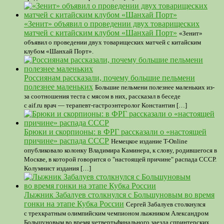
«Зенит» объявил о проведении двух товарищеских
матчей с китайским клубом «Шанхай Порт»
«Зенит»
объявил о проведении двух товарищеских матчей с китайским
клубом «Шанхай Порт».
Россиянам рассказали, почему большие пельмени
полезнее маленьких
Большие пельмени полезнее маленьких из-
за соотношения теста с мясом в них, рассказал в беседе
с aif.ru врач — терапевт-гастроэнтеролог Константин […]
Брюки и скорпионы: в ФРГ рассказали о «настоящей
причине» распада СССР
Немецкое издание T-Online
опубликовало колонку Владимира Каминера, к слову, родившегося в
Москве, в которой говорится о "настоящей причине" распада СССР.
Колумнист издания […]
Лыжник Забалуев столкнулся с Большуновым во время
гонки на этапе Кубка России
Сергей Забалуев столкнулся
с трехкратным олимпийским чемпионом лыжником Александром
Большуновым во время четвертьфинального заезда спринтерских