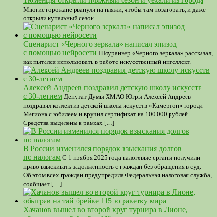
Тюменцы открыли пляжный сезон и уехали из города
Многие горожане рванули на пляжи, чтобы там позагорать, и даже
открыли купальный сезон.
Сценарист «Черного зеркала» написал эпизод
с помощью нейросети
Шоураннер «Черного зеркала» рассказал,
как пытался использовать в работе искусственный интеллект.
Алексей Андреев поздравил детскую школу искусств
с 30-летием
Депутат Думы ХМАО-Югры Алексей Андреев
поздравил коллектив детской школы искусств «Камертон» города
Мегиона с юбилеем и вручил сертификат на 100 000 рублей.
Средства выделены в рамках […]
В России изменился порядок взыскания долгов
по налогам
С 1 ноября 2025 года налоговые органы получили
право взыскивать задолженность с граждан без обращения в суд.
Об этом всех граждан предупредила Федеральная налоговая служба,
сообщает […]
Хачанов вышел во второй круг турнира в Лионе,