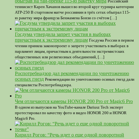
обыграв на тай-брейке 115-ю ракетку мира
Российский
теннисист Карен Хачанов вышел во второй круг турнира категории
ATP-250 В стартовом матче россиянин в трёх сетах обыграл 115-
ю ракетку мира француза Бенжамена Бонзи со счётом […]
Госдума утвердила запрет участия в выборах
причастным к экстремизму лицам
Госдума России в первом
чтении приняла законопроект о запрете участвовать в выборах в
парламент лицам, причастным к деятельности экстремистских
общественных или религиозных объединений, […]
Роспотребнадзор дал рекомендации по уничтожению
осиных гнезд
Рекомендации по уничтожению осиных гнезд дали
специалисты Роспотребнадзора.
Чем отличаются камеры HONOR 200 Pro от Magic6 Pro
В одном из выпусков на YouTube-канале Dariusz Tech эксперт
протестировал по качеству фото и видео HONOR 200 и HONOR
Magic6 Pro.
Кирилл Рогов: “Речь идет о еще одной поворотной