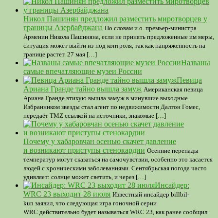
Никол Пашинян предложил разместить миротворцев у
границы Азербайджана
По словам и.о. премьер-министра
Армении Никола Пашиняна, если не принять предложенные им меры,
ситуация может выйти из-под контроля, так как напряженность на
границе растет. 27 мая […]
Названы
самые впечатляющие музеи России
Певица
Ариана Гранде тайно вышла замуж
Американская певица
Ариана Гранде втихую вышла замуж в минувшие выходные.
Избранником звезды стал агент по недвижимости Далтон Гомес,
передаёт TMZ ссылкой на источники, знакомые […]
Почему у хабаровчан осенью скачет давление
и возникают приступы стенокардии
Осенние перепады
температур могут сказаться на самочувствии, особенно это касается
людей с хроническими заболеваниями. Сентябрьская погода часто
удивляет: солнце может светить, и через […]
Инсайдер:
WRC 23 выходит 28 июля
Известный инсайдер billbil-
kun заявил, что следующая игра гоночной серии
WRC действительно будет называться WRC 23, как ранее сообщил