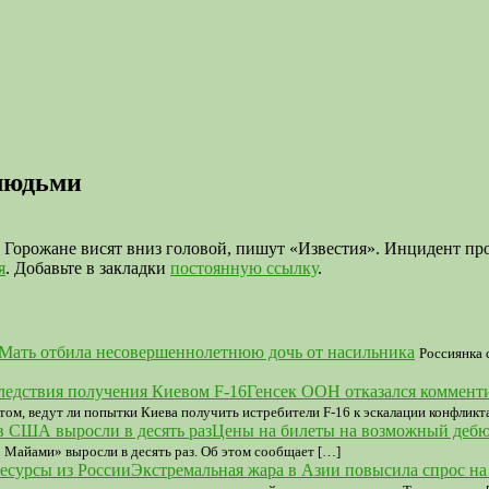
 людьми
 Горожане висят вниз головой, пишут «Известия». Инцидент про
я
. Добавьте в закладки
постоянную ссылку
.
Мать отбила несовершеннолетнюю дочь от насильника
Россиянка 
Генсек ООН отказался коммент
ом, ведут ли попытки Киева получить истребители F-16 к эскалации конфликта
Цены на билеты на возможный дебю
Майами» выросли в десять раз. Об этом сообщает […]
Экстремальная жара в Азии повысила спрос на