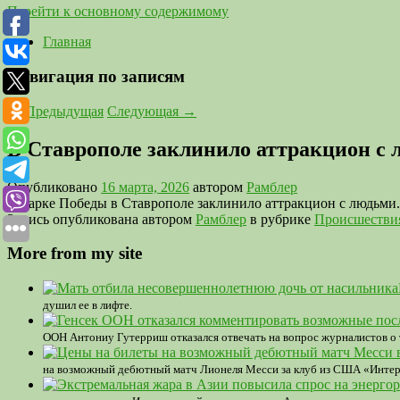
Перейти к основному содержимому
Главная
Навигация по записям
←
Предыдущая
Следующая
→
В Ставрополе заклинило аттракцион с
Опубликовано
16 марта, 2026
автором
Рамблер
В парке Победы в Ставрополе заклинило аттракцион с людьми.
Запись опубликована автором
Рамблер
в рубрике
Происшестви
More from my site
душил ее в лифте.
ООН Антониу Гутерриш отказался отвечать на вопрос журналистов о т
на возможный дебютный матч Лионеля Месси за клуб из США «Интер 