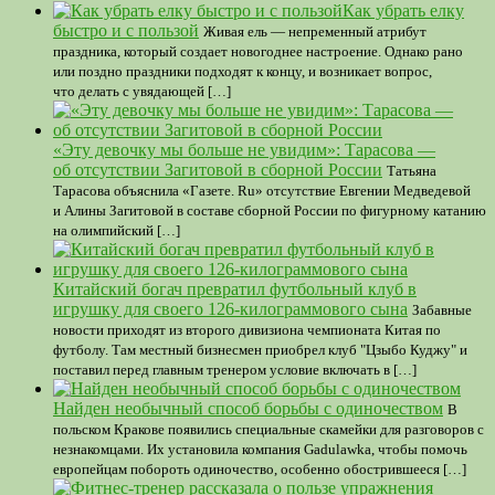
Как убрать елку
быстро и с пользой
Живая ель — непременный атрибут
праздника, который создает новогоднее настроение. Однако рано
или поздно праздники подходят к концу, и возникает вопрос,
что делать с увядающей […]
«Эту девочку мы больше не увидим»: Тарасова —
об отсутствии Загитовой в сборной России
Татьяна
Тарасова объяснила «Газете. Ru» отсутствие Евгении Медведевой
и Алины Загитовой в составе сборной России по фигурному катанию
на олимпийский […]
Китайский богач превратил футбольный клуб в
игрушку для своего 126-килограммового сына
Забавные
новости приходят из второго дивизиона чемпионата Китая по
футболу. Там местный бизнесмен приобрел клуб "Цзыбо Куджу" и
поставил перед главным тренером условие включать в […]
Найден необычный способ борьбы с одиночеством
В
польском Кракове появились специальные скамейки для разговоров с
незнакомцами. Их установила компания Gadulawka, чтобы помочь
европейцам побороть одиночество, особенно обострившееся […]